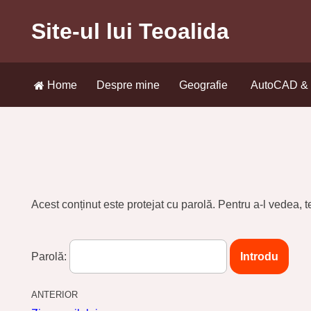
Site-ul lui Teoalida
Sari
la
conținut
Home
Despre mine
Geografie
AutoCAD & a
Home
Despre mine
Geografie
AutoCAD & a
Acest conținut este protejat cu parolă. Pentru a-l vedea, t
Parolă:
ANTERIOR