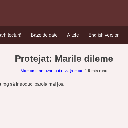
rhitectură
Baze de date
Altele
English version
rhitectură
Baze de date
Altele
English version
Protejat: Marile dileme
Momente amuzante din viața mea
9 min read
e rog să introduci parola mai jos.