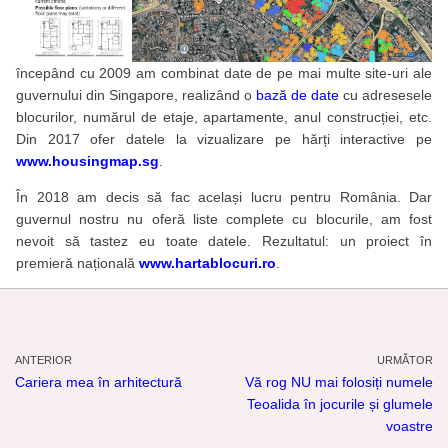
începând cu 2009 am combinat date de pe mai multe site-uri ale
guvernului din Singapore, realizând o
bază de date
cu adresesele
blocurilor, numărul de etaje, apartamente, anul construcției, etc.
Din 2017 ofer datele la vizualizare pe hărți interactive pe
www.housingmap.sg
.
În 2018 am decis să fac același lucru pentru România. Dar
guvernul nostru nu oferă liste complete cu blocurile, am fost
nevoit să tastez eu toate datele. Rezultatul: un proiect în
premieră națională
www.hartablocuri.ro
.
ANTERIOR
URMĂTOR
Cariera mea în arhitectură
Vă rog NU mai folosiți numele
Teoalida în jocurile și glumele
voastre