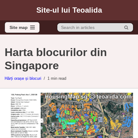
Site-ul lui Teoalida
Sari
la
Site map
conținut
Site map
Harta blocurilor din
Singapore
Hărți orașe și blocuri
1 min read