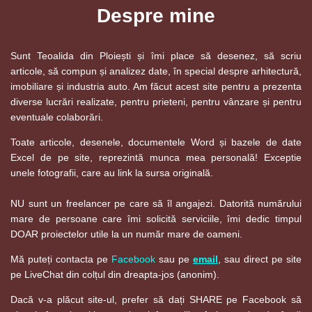
Despre mine
Sunt Teoalida din Ploiești și îmi place să desenez, să scriu
articole, să compun și analizez date, în special despre arhitectură,
imobiliare și industria auto. Am făcut acest site pentru a prezenta
diverse lucrări realizate, pentru prieteni, pentru vânzare și pentru
eventuale colaborări.
Toate articole, desenele, documentele Word și bazele de date
Excel de pe site, reprezintă munca mea personală! Exceptie
unele fotografii, care au link la sursa originală.
NU sunt un freelancer pe care să îl angajezi. Datorită numărului
mare de persoane care îmi solicită serviciile, îmi dedic timpul
DOAR proiectelor utile la un număr mare de oameni.
Mă puteți contacta pe
Facebook
sau pe
email
, sau direct pe site
pe LiveChat din colțul din dreapta-jos (anonim).
Dacă v-a plăcut site-ul, prefer să dați SHARE pe Facebook să